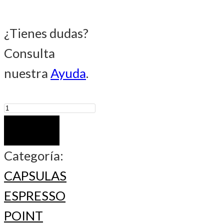
¿Tienes dudas?
Consulta
nuestra
Ayuda
.
Blue
cantidad
COMPRAR
Categoría:
CAPSULAS
ESPRESSO
POINT