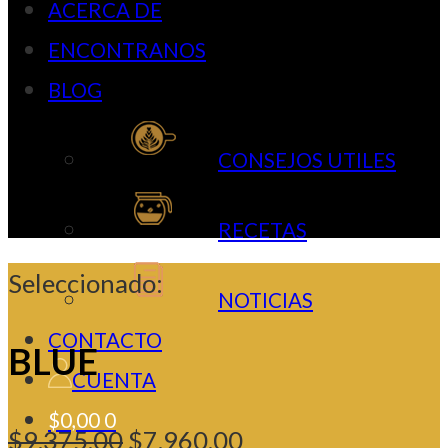
ACERCA DE
ENCONTRANOS
BLOG
CONSEJOS UTILES
RECETAS
Seleccionado:
NOTICIAS
CONTACTO
BLUE
CUENTA
$
0,00
0
El
El
$
9.375,00
$
7.960,00