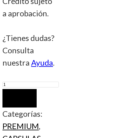
Crédito sujeto
a aprobación.
¿Tienes dudas?
Consulta
nuestra
Ayuda
.
Cortado
Premium
COMPRAR
cantidad
Categorías:
PREMIUM
,