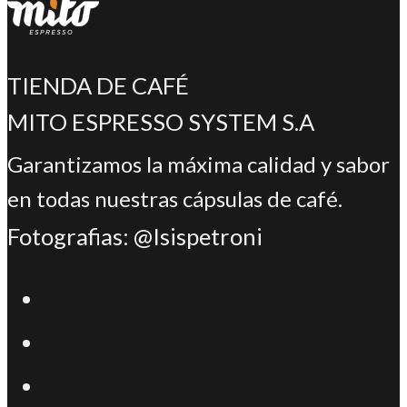
TIENDA DE CAFÉ
MITO ESPRESSO SYSTEM S.A
Garantizamos la máxima calidad y sabor
en todas nuestras cápsulas de café.
Fotografias: @Isispetroni
Se
abre
Se
en
abre
Se
una