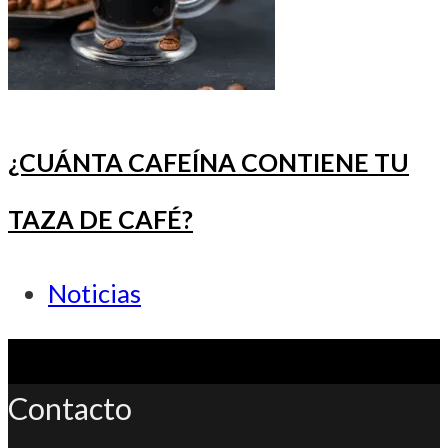
¿CUÁNTA CAFEÍNA CONTIENE TU
TAZA DE CAFÉ?
Categoría
Noticias
de
la
Contacto
entrada: