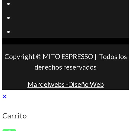
Se
abre
Se
en
abre
Se
una
en
abre
nueva
una
en
Copyright © MITO ESPRESSO | Todos los
pestaña
nueva
una
derechos reservados
pestaña
nueva
Mardelwebs -Diseño Web
pestaña
×
Carrito