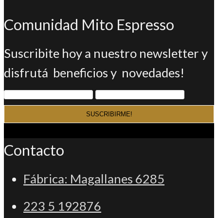
en
abre
nueva
una
Comunidad Mito Espresso
en
pestaña
nueva
una
Suscribite hoy a nuestro newsletter y
pestaña
nueva
disfrutá beneficios y novedades!
pestaña
Contacto
Fábrica: Magallanes 6285
223 5 192876