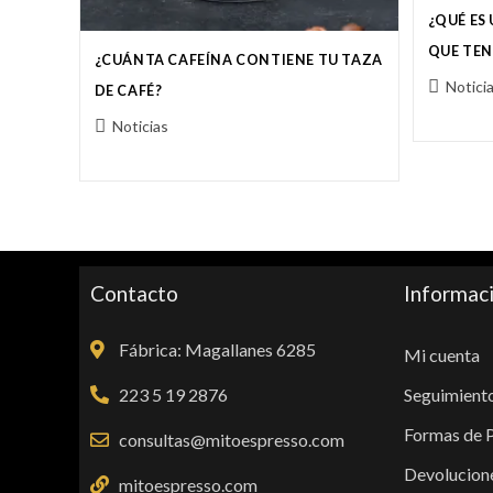
¿QUÉ ES
QUE TEN
¿CUÁNTA CAFEÍNA CONTIENE TU TAZA
Notici
DE CAFÉ?
Noticias
Contacto
Informac
Fábrica: Magallanes 6285
Mi cuenta
223 5 19 2876
Seguimiento
Formas de 
consultas@mitoespresso.com
Devolucion
mitoespresso.com