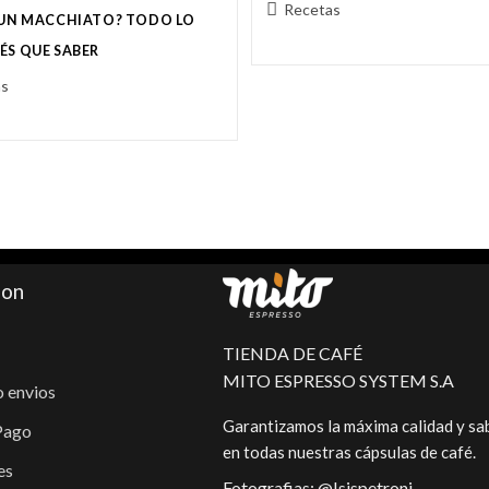
Recetas
 UN MACCHIATO? TODO LO
ÉS QUE SABER
as
ion
TIENDA DE CAFÉ
MITO ESPRESSO SYSTEM S.A
 envios
Garantizamos la máxima calidad y sa
Pago
en todas nuestras cápsulas de café.
es
Fotografias: @Isispetroni