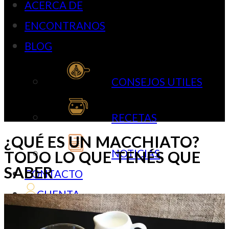
ACERCA DE
ENCONTRANOS
BLOG
CONSEJOS UTILES
RECETAS
¿QUÉ ES UN MACCHIATO?
NOTICIAS
TODO LO QUE TENÉS QUE
SABER
CONTACTO
CUENTA
$
0,00
0