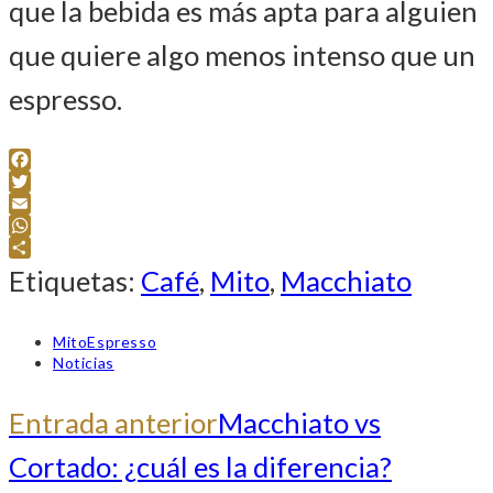
que la bebida es más apta para alguien
que quiere algo menos intenso que un
espresso.
Facebook
Twitter
Email
WhatsApp
Compartir
Etiquetas
:
Café
,
Mito
,
Macchiato
Autor
MitoEspresso
de
Categoría
Noticias
la
de
entrada:
la
+INFO
Entrada anterior
Macchiato vs
entrada:
Cortado: ¿cuál es la diferencia?
ARTÍCULOS