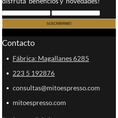
disfrutá beneficios y novedades!
pestaña
Contacto
Fábrica: Magallanes 6285
223 5 192876
consultas@mitoespresso.com
mitoespresso.com