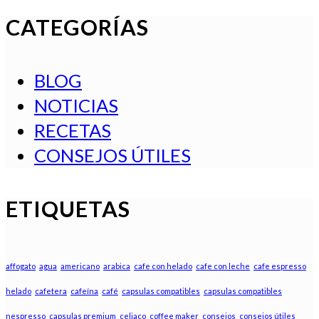
CATEGORÍAS
BLOG
NOTICIAS
RECETAS
CONSEJOS ÚTILES
ETIQUETAS
affogato
agua
americano
arabica
cafe con helado
cafe con leche
cafe espresso
helado
cafetera
cafeína
café
capsulas compatibles
capsulas compatibles
nespresso
capsulas premium
celiaco
coffee maker
consejos
consejos útiles