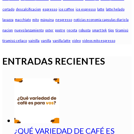
cortado
descalcificacion
espresso
ice coffee
ice espresso
latte
latte helado
lavazza
macchiato
mito
máquina
nespresso
noticias economia capsulas diario la
nacion
nuevo lanzamiento
oster
postre
receta
robusta
smart tek
tips
tiramisú
tiramisú celiaco
vainilla
vanilla
vanilla latte
video
videos mito espresso
ENTRADAS RECIENTES
¿QUÉ VARIEDAD DE CAFÉ ES