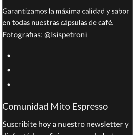
Garantizamos la máxima calidad y sabor
en todas nuestras cápsulas de café.
Fotografias: @Isispetroni
Se
abre
Se
en
abre
Se
una
en
abre
nueva
una
Comunidad Mito Espresso
en
pestaña
nueva
una
Suscribite hoy a nuestro newsletter y
pestaña
nueva