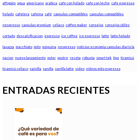
affogato
agua
americano
arabica
cafe con helado
cafe con leche
cafe espresso
helado
cafetera
cafeína
café
capsulas compatibles
capsulas compatibles
nespresso
capsulas premium
celiaco
coffee maker
consejos
consejos útiles
cortado
descalcificacion
espresso
ice coffee
ice espresso
latte
latte helado
lavazza
macchiato
mito
máquina
nespresso
noticias economia capsulas diario la
nacion
nuevo lanzamiento
oster
postre
receta
robusta
smart tek
tips
tiramisú
tiramisú celiaco
vainilla
vanilla
vanilla latte
video
videos mito espresso
ENTRADAS RECIENTES