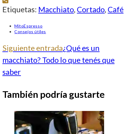
WhatsApp
Compartir
Etiquetas
:
Macchiato
,
Cortado
,
Café
Autor
MitoEspresso
de
Categoría
Consejos útiles
la
de
entrada:
la
+INFO
Siguiente entrada
¿Qué es un
entrada:
macchiato? Todo lo que tenés que
ARTÍCULOS
saber
También podría gustarte