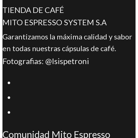
TIENDA DE CAFÉ
MITO ESPRESSO SYSTEM S.A
Garantizamos la máxima calidad y sabor
en todas nuestras cápsulas de café.
Fotografias: @Isispetroni
Se
abre
Se
en
abre
Se
una
en
abre
nueva
una
Comunidad Mito Espresso
en