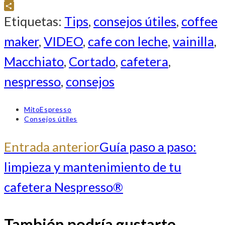
WhatsApp
Compartir
Etiquetas
:
Tips
,
consejos útiles
,
coffee
maker
,
VIDEO
,
cafe con leche
,
vainilla
,
Macchiato
,
Cortado
,
cafetera
,
nespresso
,
consejos
Autor
MitoEspresso
de
Categoría
Consejos útiles
la
de
entrada:
la
+INFO
Entrada anterior
Guía paso a paso:
entrada:
limpieza y mantenimiento de tu
ARTÍCULOS
cafetera Nespresso®
También podría gustarte