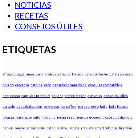
NOTICIAS
RECETAS
CONSEJOS ÚTILES
ETIQUETAS
affogato
agua
americano
arabica
cafe con helado
cafe con leche
cafe espresso
helado
cafetera
cafeína
café
capsulas compatibles
capsulas compatibles
nespresso
capsulas premium
celiaco
coffee maker
consejos
consejos útiles
cortado
descalcificacion
espresso
ice coffee
ice espresso
latte
latte helado
lavazza
macchiato
mito
máquina
nespresso
noticias economia capsulas diario la
nacion
nuevo lanzamiento
oster
postre
receta
robusta
smart tek
tips
tiramisú