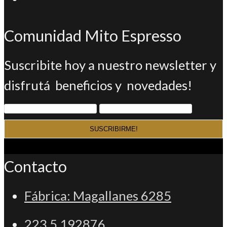
una
en
abre
nueva
una
Comunidad Mito Espresso
en
pestaña
nueva
una
Suscribite hoy a nuestro newsletter y
pestaña
nueva
disfrutá beneficios y novedades!
pestaña
Contacto
Fábrica: Magallanes 6285
223 5 192876