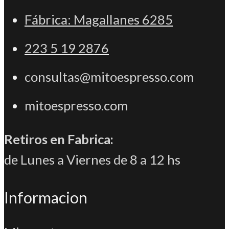
PESTAÑA
NUEVA
Fábrica: Magallanes 6285
PESTAÑA
223 5 19 2876
consultas@mitoespresso.com
mitoespresso.com
Retiros en Fabrica:
de Lunes a Viernes de 8 a 12 hs
Informacion