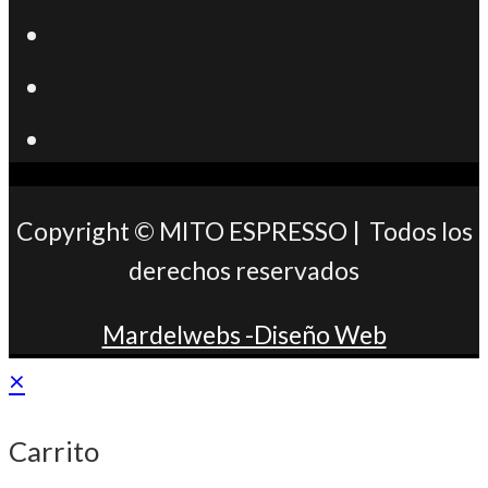
Se
abre
Se
en
abre
Se
una
en
abre
nueva
una
en
Copyright © MITO ESPRESSO | Todos los
pestaña
nueva
una
derechos reservados
pestaña
nueva
Mardelwebs -Diseño Web
pestaña
×
Carrito