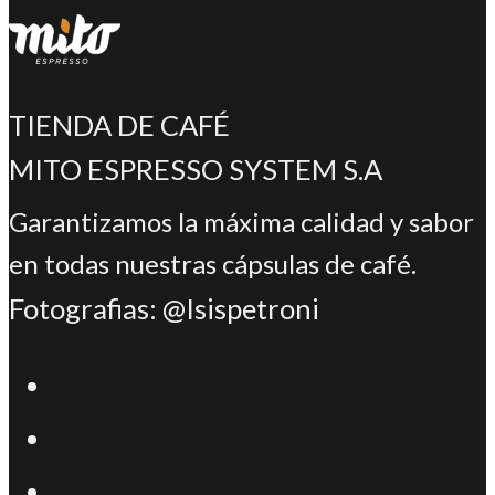
TIENDA DE CAFÉ
MITO ESPRESSO SYSTEM S.A
Garantizamos la máxima calidad y sabor
en todas nuestras cápsulas de café.
Fotografias: @Isispetroni
Se
abre
Se
en
abre
Se