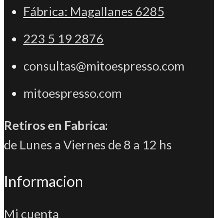
Fábrica: Magallanes 6285
PESTAÑA
223 5 19 2876
consultas@mitoespresso.com
mitoespresso.com
Retiros en Fabrica:
de Lunes a Viernes de 8 a 12 hs
Informacion
Mi cuenta