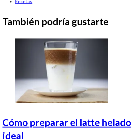
de
Categoría
Recetas
la
de
entrada:
la
También podría gustarte
entrada:
Cómo preparar el latte helado
ideal