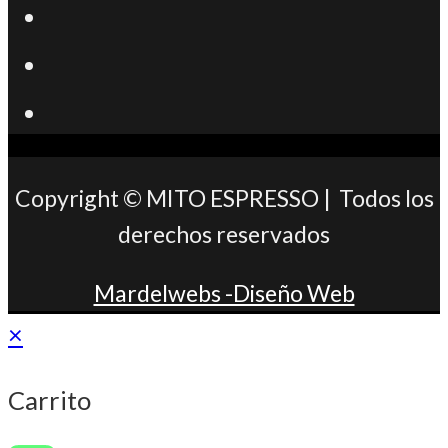
Se
abre
Se
en
abre
Se
una
en
abre
nueva
una
en
Copyright © MITO ESPRESSO | Todos los
pestaña
nueva
una
derechos reservados
pestaña
nueva
Mardelwebs -Diseño Web
pestaña
×
Carrito