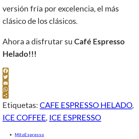
versión fría por excelencia, el más
clásico de los clásicos.
Ahora a disfrutar su
Café Espresso
Helado!!!
Facebook
Twitter
Email
WhatsApp
Compartir
Etiquetas
:
CAFE ESPRESSO HELADO
,
ICE COFFEE
,
ICE ESPRESSO
Autor
MitoEspresso