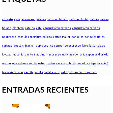
affogato
agua
americano
arabica
cafe con helado
cafe con leche
cafe espresso
helado
cafetera
cafeína
café
capsulas compatibles
capsulas compatibles
nespresso
capsulas premium
celiaco
coffee maker
consejos
consejos útiles
cortado
descalcificacion
espresso
ice coffee
ice espresso
latte
latte helado
lavazza
macchiato
mito
máquina
nespresso
noticias economia capsulas diario la
nacion
nuevo lanzamiento
oster
postre
receta
robusta
smart tek
tips
tiramisú
tiramisú celiaco
vainilla
vanilla
vanilla latte
video
videos mito espresso
ENTRADAS RECIENTES