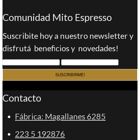
en
abre
nueva
una
Comunidad Mito Espresso
en
pestaña
nueva
una
Suscribite hoy a nuestro newsletter y
pestaña
nueva
disfrutá beneficios y novedades!
pestaña
Contacto
Fábrica: Magallanes 6285
223 5 192876